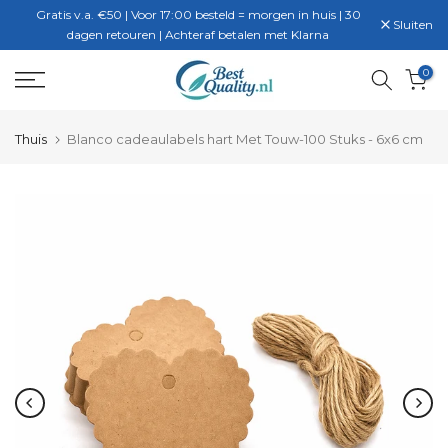
Gratis v.a. €50 | Voor 17:00 besteld = morgen in huis | 30
Ga
Sluiten
dagen retouren | Achteraf betalen met Klarna
naar
inhoud
0
Thuis
Blanco cadeaulabels hart Met Touw-100 Stuks - 6x6 cm