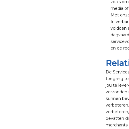
zoals om
media of 
Met onze 
In verban
voldoen 
dagvaard
servicev
en de re
Relat
De Services
toegang to
jou te leve
verzonden n
kunnen bevi
verbeteren.
verbeteren,
bevatten di
merchants 