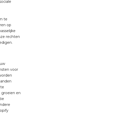
sociale
om te
eren op
asselijke
nze rechten
edigen.
ouw
nsten voor
 worden
 landen
 te
, groeien en
tie
andere
opify