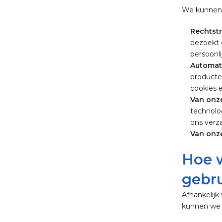
We kunnen 
Rechtstr
bezoekt 
persoonli
Automati
producte
cookies e
Van onze
technolo
ons verz
Van onze
Hoe w
gebr
Afhankelijk
kunnen we p