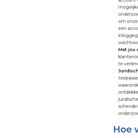
account t
mogelijke
onderzoe
om onze S
een accou
inloggeg
wachtwoo
Met jou
klanteno
te verle
Juridisc
toepasse
waaronde
ontdekki
juridisc
schendin
onderzoe
Hoe w