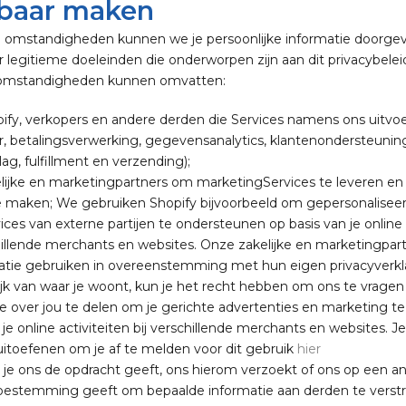
baar maken
e omstandigheden kunnen we je persoonlijke informatie doorge
 legitieme doeleinden die onderworpen zijn aan dit privacybelei
 omstandigheden kunnen omvatten:
ify, verkopers en andere derden die Services namens ons uitvoer
r, betalingsverwerking, gegevensanalytics, klantenondersteunin
ag, fulfillment en verzending);
lijke en marketingpartners om marketingServices te leveren en
te maken; We gebruiken Shopify bijvoorbeeld om gepersonalisee
ces van externe partijen te ondersteunen op basis van je online 
hillende merchants en websites. Onze zakelijke en marketingpart
matie gebruiken in overeenstemming met hun eigen privacyverkl
ijk van waar je woont, kun je het recht hebben om ons te vrage
ie over jou te delen om je gerichte advertenties en marketing t
 je online activiteiten bij verschillende merchants en websites. Je
uitoefenen om je af te melden voor dit gebruik
hier
je ons de opdracht geeft, ons hierom verzoekt of ons op een a
oestemming geeft om bepaalde informatie aan derden te verst