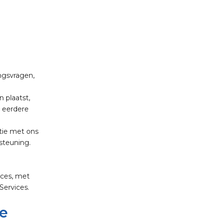
ngsvragen,
n plaatst,
e eerdere
tie met ons
steuning.
ices, met
Services.
ie