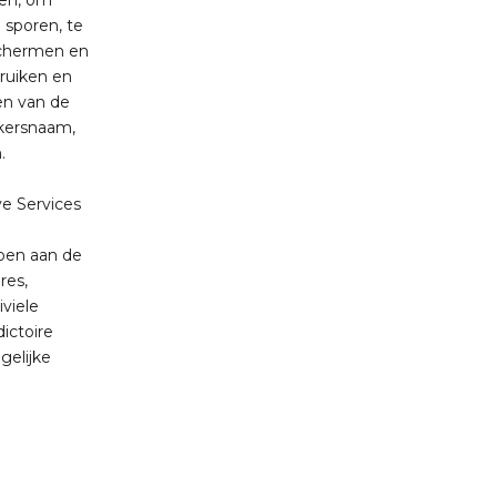
den, om
e sporen, te
schermen en
bruiken en
en van de
ikersnaam,
.
ve Services
doen aan de
res,
viele
ictoire
gelijke