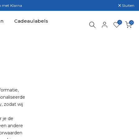
en met Klarna
Sluiten
en
Cadeaulabels
0
0
formatie,
sonaliseerde
, zodat wij
 je de
 een andere
oorwaarden