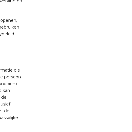
erwerking en
e openen,
 gebruiken
ybeleid.
rmatie die
ere persoon
 anoniem
d kan
n de
usief
et de
asselijke