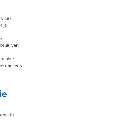
rvices
r je
e
bruik van
epaalde
atie namens
ie
ebruikt,