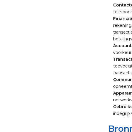
Contact
telefoon
Financië
rekening
transact
betaling
Account
voorkeure
Transac
toevoegt 
transacti
Communi
opneemt,
Apparaa
netwerkve
Gebruiks
inbegrip 
Bronn