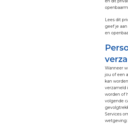
en dit priva
openbaarmak
Lees dit pr
geef je aan
en openbaar
Perso
verz
Wanneer we 
jou of een 
kan worden
verzameld i
worden of h
volgende ca
gevolgtrekk
Services om
wetgeving: