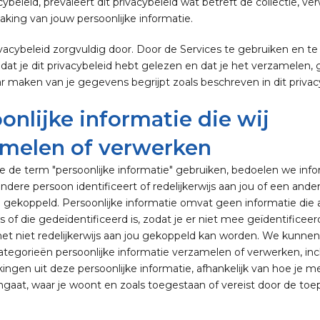
cybeleid, prevaleert dit privacybeleid wat betreft de collectie, v
ing van jouw persoonlijke informatie.
ivacybeleid zorgvuldig door. Door de Services te gebruiken en t
 dat je dit privacybeleid hebt gelezen en dat je het verzamelen,
 maken van je gegevens begrijpt zoals beschreven in dit privac
onlijke informatie die wij
amelen of verwerken
de term "persoonlijke informatie" gebruiken, bedoelen we info
andere persoon identificeert of redelijkerwijs aan jou of een and
 gekoppeld. Persoonlijke informatie omvat geen informatie die
s of die gedeïdentificeerd is, zodat je er niet mee geïdentificeer
et niet redelijkerwijs aan jou gekoppeld kan worden. We kunne
tegorieën persoonlijke informatie verzamelen of verwerken, incl
ingen uit deze persoonlijke informatie, afhankelijk van hoe je m
gaat, waar je woont en zoals toegestaan of vereist door de toep