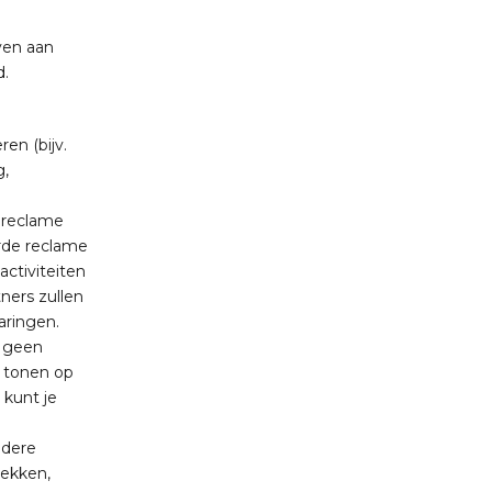
ven aan
d.
en (bijv.
g,
 reclame
rde reclame
activiteiten
ners zullen
aringen.
n geen
e tonen op
 kunt je
ndere
rekken,