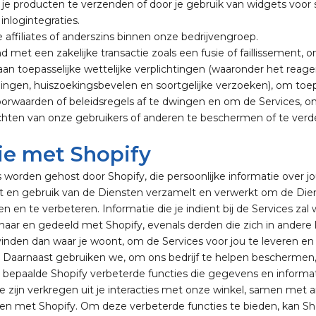
 je producten te verzenden of door je gebruik van widgets voor 
inlogintegraties.
affiliates of anderszins binnen onze bedrijvengroep.
d met een zakelijke transactie zoals een fusie of faillissement, 
aan toepasselijke wettelijke verplichtingen (waaronder het reag
ingen, huiszoekingsbevelen en soortgelijke verzoeken), om toep
oorwaarden of beleidsregels af te dwingen en om de Services, o
chten van onze gebruikers of anderen te beschermen of te verd
ie met Shopify
 worden gehost door Shopify, die persoonlijke informatie over j
t en gebruik van de Diensten verzamelt en verwerkt om de Die
ren en te verbeteren. Informatie die je indient bij de Services zal
aar en gedeeld met Shopify, evenals derden die zich in andere
nden dan waar je woont, om de Services voor jou te leveren en
 Daarnaast gebruiken we, om ons bedrijf te helpen beschermen
 bepaalde Shopify verbeterde functies die gegevens en informa
e zijn verkregen uit je interacties met onze winkel, samen met 
en met Shopify. Om deze verbeterde functies te bieden, kan Sh