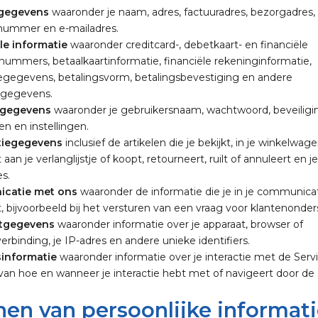
gegevens
waaronder je naam, adres, factuuradres, bezorgadres,
nummer en e-mailadres.
le informatie
waaronder creditcard-, debetkaart- en financiële
nummers, betaalkaartinformatie, financiële rekeninginformatie,
iegegevens, betalingsvorm, betalingsbevestiging en andere
sgegevens.
gegevens
waaronder je gebruikersnaam, wachtwoord, beveiligi
n en instellingen.
tiegegevens
inclusief de artikelen die je bekijkt, in je winkelwage
aan je verlanglijstje of koopt, retourneert, ruilt of annuleert en j
es.
catie met ons
waaronder de informatie die je in je communica
 bijvoorbeeld bij het versturen van een vraag voor klantenonder
tgegevens
waaronder informatie over je apparaat, browser of
rbinding, je IP-adres en andere unieke identifiers.
informatie
waaronder informatie over je interactie met de Serv
van hoe en wanneer je interactie hebt met of navigeert door de 
en van persoonlijke informat