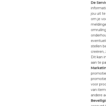
De Servi
informat
jou uit t
om je vo
meldinge
omruilin
onderhou
eventuel
stellen 
creëren, 
Dit kan 
aan te p
Marketin
promotie
promotieb
voor pro
van item
andere ac
Beveilig