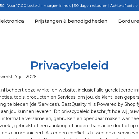
€50 | Voor 17:00 besteld = morgen in huis | 30 dagen retouren | Achteraf betal
lektronica
Prijstangen & benodigdheden
Bordur
Privacybeleid
werkt: 7 juli 2026
.nl beheert deze winkel en website, inclusief alle gerelateerde in
ncties, tools, producten en Services, om jou, de klant, een geper
ing te bieden (de 'Services'). BestQuality.nl is Powered by Shopify
 aan jou kunnen leveren. Dit privacybeleid beschrijft hoe wij jouw
ke informatie verzamelen, gebruiken en openbaar maken wanneer
zoekt, gebruikt of een aankoop of andere transactie doet of op
ons communiceert. Als er een conflict is tussen onze servicev