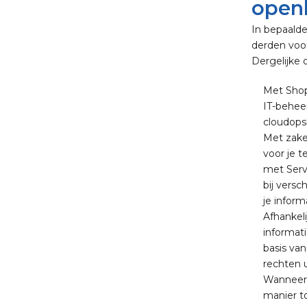
open
In bepaald
derden voor
Dergelijke
Met Shop
IT-behee
cloudopsl
Met zake
voor je 
met Servi
bij versc
je infor
Afhankel
informat
basis van
rechten 
Wanneer 
manier t