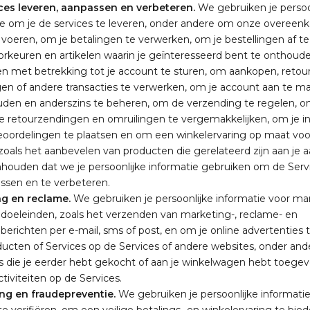
ces leveren, aanpassen en verbeteren.
We gebruiken je persoo
ie om je de services te leveren, onder andere om onze overee
e voeren, om je betalingen te verwerken, om je bestellingen af t
orkeuren en artikelen waarin je geïnteresseerd bent te onthoud
n met betrekking tot je account te sturen, om aankopen, retou
gen of andere transacties te verwerken, om je account aan te ma
den en anderszins te beheren, om de verzending te regelen, 
e retourzendingen en omruilingen te vergemakkelijken, om je in
beoordelingen te plaatsen en om een winkelervaring op maat voor
zoals het aanbevelen van producten die gerelateerd zijn aan je 
inhouden dat we je persoonlijke informatie gebruiken om de Serv
assen en te verbeteren.
g en reclame.
We gebruiken je persoonlijke informatie voor ma
doeleinden, zoals het verzenden van marketing-, reclame- en
erichten per e-mail, sms of post, en om je online advertenties 
ducten of Services op de Services of andere websites, onder and
s die je eerder hebt gekocht of aan je winkelwagen hebt toege
tiviteiten op de Services.
ing en fraudepreventie.
We gebruiken je persoonlijke informati