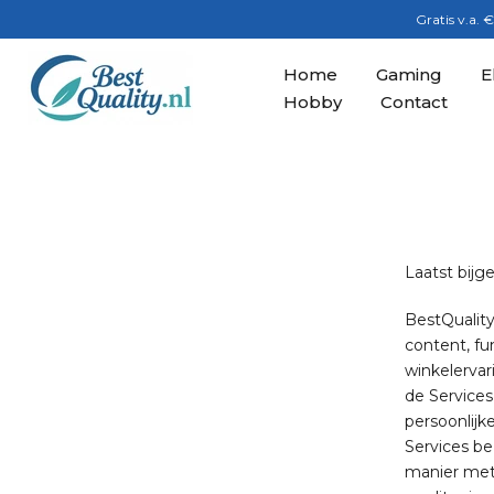
Gratis v.a. 
Ga
naar
inhoud
Home
Gaming
E
Hobby
Contact
Laatst bijge
BestQuality
content, fu
winkelervar
de Services
persoonlij
Services be
manier met 