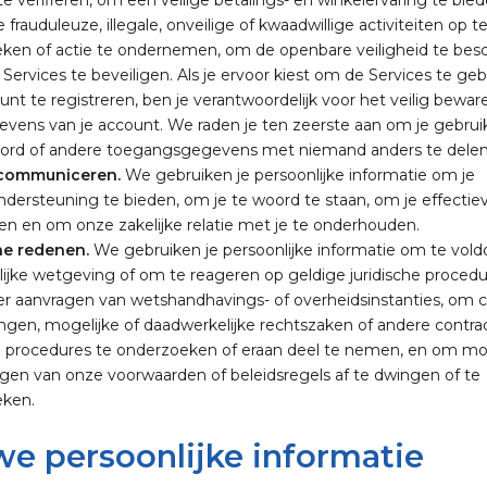
e verifiëren, om een veilige betalings- en winkelervaring te bie
 frauduleuze, illegale, onveilige of kwaadwillige activiteiten op t
ken of actie te ondernemen, om de openbare veiligheid te be
ervices te beveiligen. Als je ervoor kiest om de Services te ge
nt te registreren, ben je verantwoordelijk voor het veilig bewar
evens van je account. We raden je ten zeerste aan om je gebru
rd of andere toegangsgegevens met niemand anders te delen
 communiceren.
We gebruiken je persoonlijke informatie om je
ndersteuning te bieden, om je te woord te staan, om je effectie
nen en om onze zakelijke relatie met je te onderhouden.
he redenen.
We gebruiken je persoonlijke informatie om te vol
lijke wetgeving of om te reageren op geldige juridische procedu
r aanvragen van wetshandhavings- of overheidsinstanties, om ci
ngen, mogelijke of daadwerkelijke rechtszaken of andere contrad
he procedures te onderzoeken of eraan deel te nemen, en om mo
gen van onze voorwaarden of beleidsregels af te dwingen of te
ken.
e persoonlijke informatie