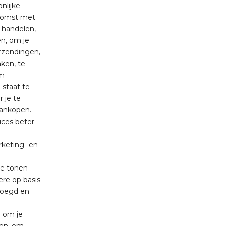
nlijke
nkomst met
e handelen,
en, om je
rzendingen,
ken, te
om
 staat te
 je te
aankopen.
ices beter
rketing- en
te tonen
ere op basis
voegd en
e om je