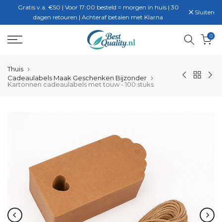
Gratis v.a. €50 | Voor 17:00 besteld = morgen in huis | 30
Ga
Sluiten
dagen retouren | Achteraf betalen met Klarna
naar
inhoud
0
Thuis
Cadeaulabels Maak Geschenken Bijzonder
Kartonnen cadeaulabels met touw - 100 stuks